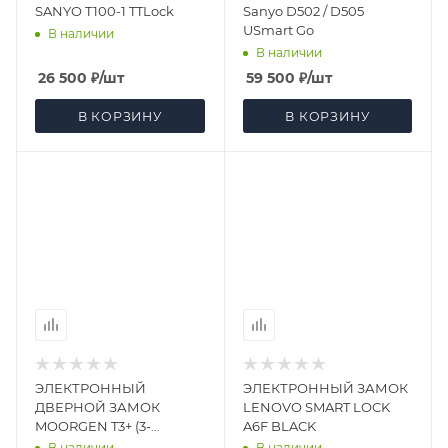
SANYO T100-1 TTLock
Sanyo D502 / D505
USmart Go
В наличии
В наличии
26 500
₽
/шт
59 500
₽
/шт
В КОРЗИНУ
В КОРЗИНУ
ЭЛЕКТРОННЫЙ
ЭЛЕКТРОННЫЙ ЗАМОК
ДВЕРНОЙ ЗАМОК
LENOVO SMART LOCK
MOORGEN T3+ (3-
A6F BLACK
РИГЕЛЬНАЯ S8)
В наличии
В наличии