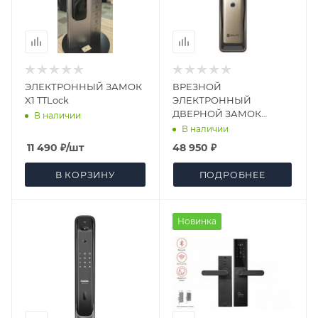
ЭЛЕКТРОННЫЙ ЗАМОК
ВРЕЗНОЙ
X1 TTLock
ЭЛЕКТРОННЫЙ
ДВЕРНОЙ ЗАМОК
В наличии
SOLITY GP-6000BAK
В наличии
CHAMPAGNE GOLD C
11 490
₽
/шт
48 950 ₽
FACE ID
В КОРЗИНУ
ПОДРОБНЕЕ
Новинка