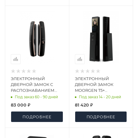
ЭЛЕКТРОННЫЙ
ЭЛЕКТРОННЫЙ
ДВЕРНОЙ ЗАМОК С
ДВЕРНОЙ ЗАМОК
РАСПОЗНАВАНИЕМ
MOORGEN T5+
ЛИЦА KAADAS K19F
SWAROVSKI BLACK (3-
Под заказ 60 - 90 дней
Под заказ 14 - 20 дней
GOLD FACE ID
РИГЕЛЬНАЯ S8)
83 000 ₽
81 420 ₽
ПОДРОБНЕЕ
ПОДРОБНЕЕ