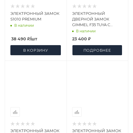
ЭЛЕКТРОННЫЙ ЗАМОК
ЭЛЕКТРОННЫЙ
S1010 PREMIUM
ДВЕРНОЙ ЗАМОК
GIMMEL F35 TUYA С
В наличии
РАСПОЗНАВАНИЕМ
В наличии
ЛИЦА
38 490
₽
/шт
23 400 ₽
В КОРЗИНУ
ПОДРОБНЕЕ
ЭЛЕКТРОННЫЙ ЗАМОК
ЭЛЕКТРОННЫЙ ЗАМОК