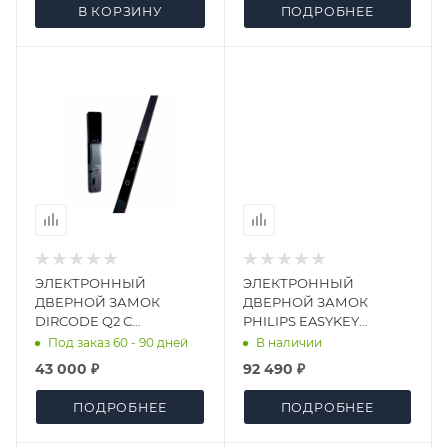
В КОРЗИНУ
ПОДРОБНЕЕ
ЭЛЕКТРОННЫЙ
ЭЛЕКТРОННЫЙ
ДВЕРНОЙ ЗАМОК
ДВЕРНОЙ ЗАМОК
DIRCODE Q2 С
PHILIPS EASYKEY
РАСПОЗНАВАНИЕМ
DDL709-FVP-7HWS
Под заказ 60 - 90 дней
В наличии
ЛИЦА
43 000 ₽
92 490 ₽
ПОДРОБНЕЕ
ПОДРОБНЕЕ