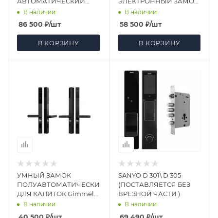
АВТОМАТИЧЕСКИЙ
ЭЛЕКТРОННЫЙ ЗАМОК
ВРЕЗНОЙ ЗАМОК
СО СКАНОМ ЛИЦА (Face
В наличии
В наличии
ID)
86 500
₽
/шт
58 500
₽
/шт
В КОРЗИНУ
В КОРЗИНУ
УМНЫЙ ЗАМОК
SANYO D 301\ D 305
ПОЛУАВТОМАТИЧЕСКИЙ
(ПОСТАВЛЯЕТСЯ БЕЗ
ДЛЯ КАЛИТОК Gimmel
ВРЕЗНОЙ ЧАСТИ )
VP01 TTLock DM 40
В наличии
В наличии
40 500
₽
/шт
69 490
₽
/шт