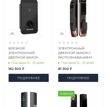
ВРЕЗНОЙ
ЭЛЕКТРОННЫЙ
ЭЛЕКТРОННЫЙ
ДВЕРНОЙ ЗАМОК С
ДВЕРНОЙ ЗАМОК
РАСПОЗНАВАНИЕМ
SECURAM D8 PRO
ЛИЦА KAADAS K20 PRO
Под заказ 14 - 20 дней
Под заказ 14 - 20 дней
FINGER VEIN
MAX COOPER
162 500 ₽
81 300 ₽
ПОДРОБНЕЕ
ПОДРОБНЕЕ
Новинка