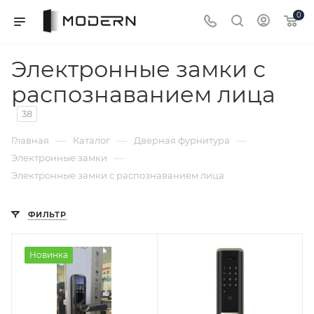
0
Электронные замки с
распознаванием лица
38
—
—
—
Главная
Каталог
Дверная фурнитура
—
Электронные замки
Электронные замки с распознаванием лица
ФИЛЬТР
Новинка