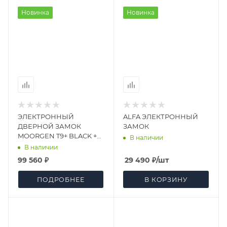
Новинка
Новинка
ЭЛЕКТРОННЫЙ
ALFA ЭЛЕКТРОННЫЙ
ДВЕРНОЙ ЗАМОК
ЗАМОК
MOORGEN T9+ BLACK +
В наличии
RED SWAROVSKI (3-
В наличии
РИГЕЛЬНАЯ S8)
99 560 ₽
29 490
₽
/шт
ПОДРОБНЕЕ
В КОРЗИНУ