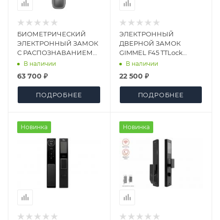
БИОМЕТРИЧЕСКИЙ
ЭЛЕКТРОННЫЙ
ЭЛЕКТРОННЫЙ ЗАМОК
ДВЕРНОЙ ЗАМОК
С РАСПОЗНАВАНИЕМ
GIMMEL F45 TTLock
ЛИЦА KAADAS K20F
ЧЕРНЫЙ
В наличии
В наличии
63 700 ₽
22 500 ₽
ПОДРОБНЕЕ
ПОДРОБНЕЕ
Новинка
Новинка