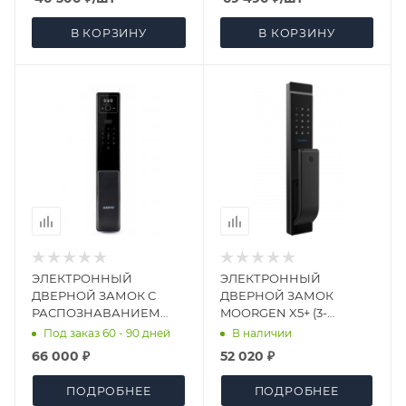
В КОРЗИНУ
В КОРЗИНУ
ЭЛЕКТРОННЫЙ
ЭЛЕКТРОННЫЙ
ДВЕРНОЙ ЗАМОК С
ДВЕРНОЙ ЗАМОК
РАСПОЗНАВАНИЕМ
MOORGEN X5+ (3-
ЛИЦА SANYO D300 TUYA
РИГЕЛЬНАЯ S8)
Под заказ 60 - 90 дней
В наличии
66 000 ₽
52 020 ₽
ПОДРОБНЕЕ
ПОДРОБНЕЕ