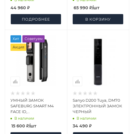
44 960 ₽
65 990
₽
/шт
ПОДРОБНЕЕ
В КОРЗИНУ
Хит
Советуем
Акция
УМНЫЙ ЗАМОК
Sanyo D200 Tuya, DM70
SAFEBURG SMART M4
ЭЛЕКТРОННЫЙ ЗАМОК
FACE ID,
ЧЕРНЫЙ
ВИДЕОДОМОФОН,
В наличии
В наличии
ОТПЕЧАТОК ПАЛЬЦА
15 600
₽
/шт
34 490 ₽