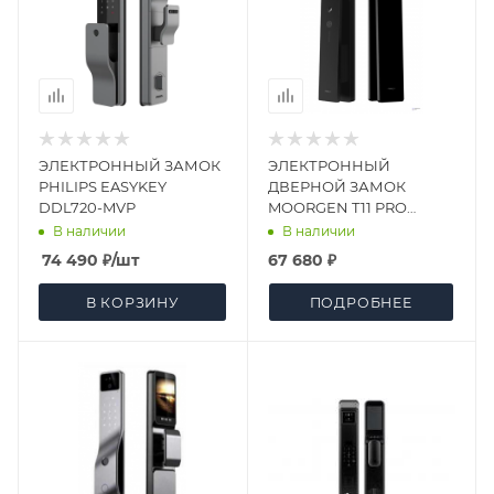
ЭЛЕКТРОННЫЙ ЗАМОК
ЭЛЕКТРОННЫЙ
PHILIPS EASYKEY
ДВЕРНОЙ ЗАМОК
DDL720-MVP
MOORGEN T11 PRO
SWAROVSKI BLACK (3-
В наличии
В наличии
РИГЕЛЬНАЯ S8)
74 490
₽
/шт
67 680 ₽
В КОРЗИНУ
ПОДРОБНЕЕ