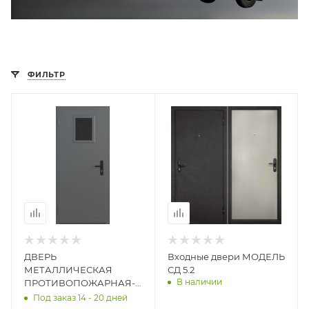
ФИЛЬТР
ДВЕРЬ
Входные двери МОДЕЛЬ
МЕТАЛЛИЧЕСКАЯ
СД 5.2
В наличии
ПРОТИВОПОЖАРНАЯ-1
ЕI (15, 30, 45, 60) С
Под заказ 14 - 20 дней
ОСТЕКЛЕНИЕМ