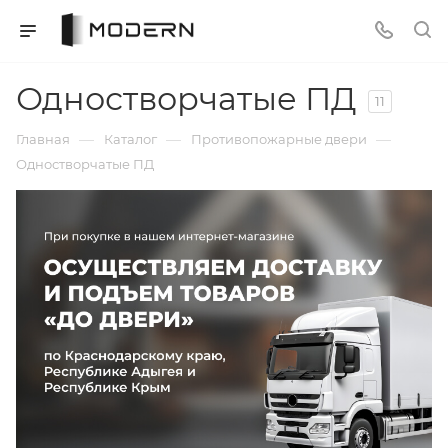
Одностворчатые ПД
11
—
—
—
Главная
Каталог
Противопожарные двери
Одностворчатые ПД