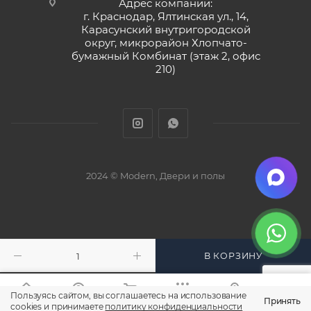
Адрес компании:
г. Краснодар, Ялтинская ул., 14,
Карасунский внутригородской
округ, микрорайон Хлопчато-
бумажный Комбинат (этаж 2, офис
210)
2024 © Modern, Двери и полы
В КОРЗИНУ
Пользуясь сайтом, вы соглашаетесь на использование
Принять
Главная
Кабинет
Корзина
Каталог
Контакты
cookies и принимаете
политику конфиденциальности