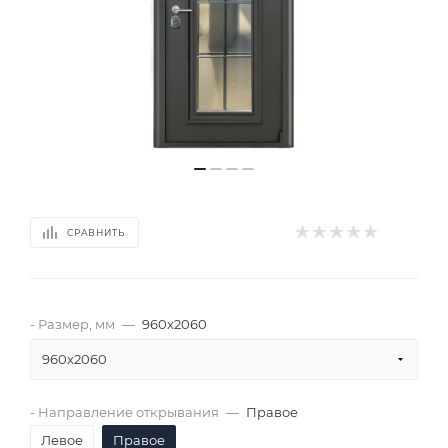
СРАВНИТЬ
- Размер, мм
—
960х2060
960х2060
- Направление открывания
—
Правое
Левое
Правое