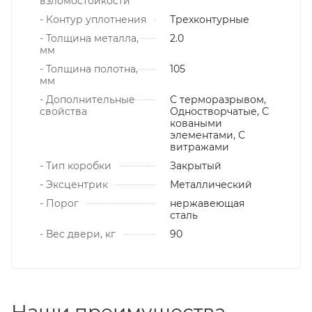
взломостойкости
- Контур уплотнения
Трехконтурные
- Толщина металла,
2.0
мм
- Толщина полотна,
105
мм
- Дополнительные
С терморазрывом,
свойства
Одностворчатые, С
коваными
элементами, С
витражами
- Тип коробки
Закрытый
- Эксцентрик
Металлический
- Порог
нержавеющая
сталь
- Вес двери, кг
90
Наши преимущества